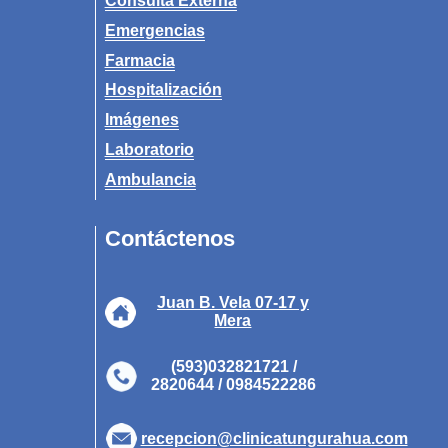
Consulta Externa
Emergencias
Farmacia
Hospitalización
Imágenes
Laboratorio
Ambulancia
Contáctenos
Juan B. Vela 07-17 y
Mera
(593)032821721 /
2820644 / 0984522286
recepcion@clinicatungurahua.com