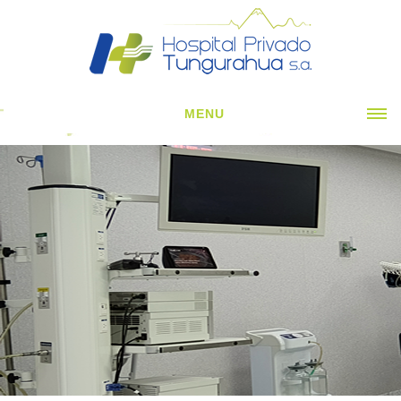
MENU
INICIO
CORPORATIVO ▼
ESPECIALIDADES CLÍNICAS ▼
ESPECIALIDADES QUIRÚRGICAS ▼
SERVICIOS H. ▼
NOTICIAS
CONTÁCTENOS