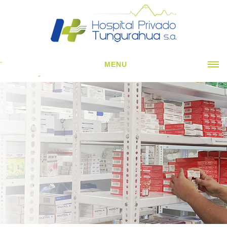
MENU
INICIO
CORPORATIVO ▼
ESPECIALIDADES CLÍNICAS ▼
ESPECIALIDADES QUIRÚRGICAS ▼
SERVICIOS H. ▼
NOTICIAS
CONTÁCTENOS